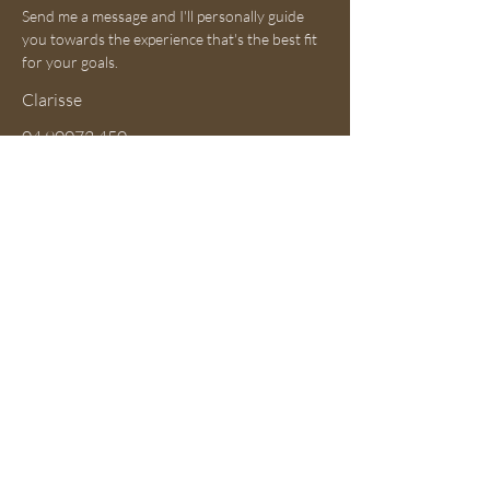
Send me a message and I'll personally guide
you towards the experience that's the best fit
for your goals.
Clarisse
04 90072 450
clarisse@ateliersprestige.com
First Name
Last Name
Email