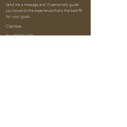
Send me a message and I'll personally guide
you towards the experience that's the best fit
for your goals.
Clarisse
04 90072 450
clarisse@ateliersprestige.com
First Name
Last Name
Email