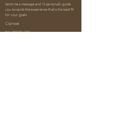
Send me a message and I'll personally guide
you towards the experience that's the best fit
for your goals.
Clarisse
04 90072 450
clarisse@ateliersprestige.com
First Name
Last Name
Email