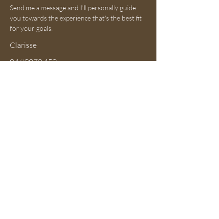
Send me a message and I'll personally guide
you towards the experience that's the best fit
for your goals.
Clarisse
04 90072 450
clarisse@ateliersprestige.com
First Name
Last Name
Email