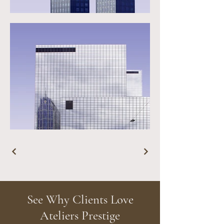
See Why Clients Love
Ateliers Prestige